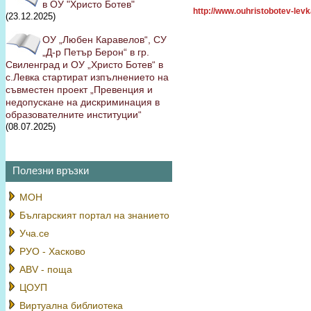
в ОУ "Христо Ботев"
http://www.ouhristobotev-lev
(23.12.2025)
ОУ „Любен Каравелов“, СУ
„Д-р Петър Берон“ в гр.
Свиленград и ОУ „Христо Ботев“ в
с.Левка стартират изпълнението на
съвместен проект „Превенция и
недопускане на дискриминация в
образователните институции“
(08.07.2025)
Полезни връзки
МОН
Българският портал на знанието
Уча.се
РУО - Хасково
ABV - поща
ЦОУП
Виртуална библиотека